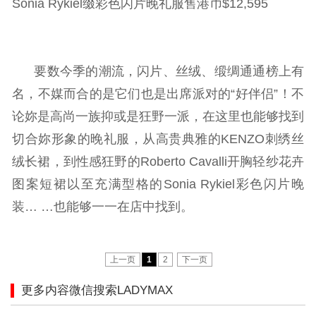
Sonia Rykiel缀彩色闪片晚礼服售港币$12,595
要数今季的潮流，闪片、丝绒、缎绸通通榜上有
名，不媒而合的是它们也是出席派对的“好伴侣”！不
论妳是高尚一族抑或是狂野一派，在这里也能够找到
切合妳形象的晚礼服，从高贵典雅的KENZO刺绣丝
绒长裙，到性感狂野的Roberto Cavalli开胸轻纱花卉
图案短裙以至充满型格的Sonia Rykiel彩色闪片晚
装… …也能够一一在店中找到。
上一页
1
2
下一页
更多内容微信搜索LADYMAX