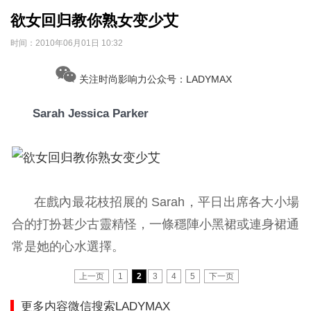
欲女回归教你熟女变少艾
时间：
2010年06月01日 10:32
关注时尚影响力公众号：LADYMAX
Sarah Jessica Parker
在戲內最花枝招展的 Sarah，平日出席各大小場
合的打扮甚少古靈精怪，一條穩陣小黑裙或連身裙通
常是她的心水選擇。
上一页
1
2
3
4
5
下一页
更多内容微信搜索LADYMAX