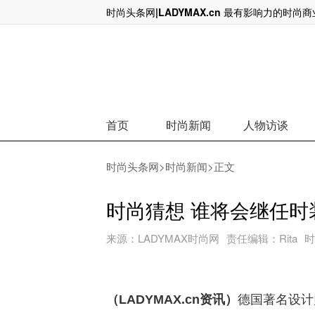
时尚头条网|LADYMAX.cn 最有影响力的时尚
看高一线Gucci的传播
首页
时尚新闻
人物访谈
时尚头条网
>
时尚新闻
>正文
时尚猜想 谁将会继任时装品
来源：
LADYMAX时尚网
责任编辑：
Rita
时
（LADYMAX.cn资讯）
德国著名设计师