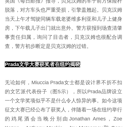
英国《每日邮报》报导，贝克汉姆的车子前方保险杆
脱落，对方车头也严重受损，引擎盖翘起。贝克汉姆
当天上午才驾驶同辆车载老婆维多利亚和儿子上健身
房，下午载儿子出门就出意外。警方获报到场查清肇
事责任归属，询问了目击者，贝克汉姆也很配合调
查，警方初步断定是贝克汉姆的过错。
Prada文学大赛获奖者在纽约揭晓
无论如何，Miuccia Prada女士都是设计界不折不扣
的文艺派代表份子（图5示），所以Prada品牌设立
一个文学奖项似乎不是什么令人惊异的事。如今这项
征文大赛已经公布了获奖人，伴随着一场在纽约举行
的鸡尾酒会当晚分别由Jonathan Ames，Zoe