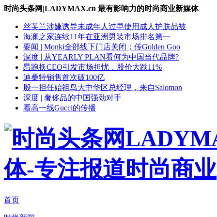
时尚头条网|LADYMAX.cn 最有影响力的时尚商业新媒体
丝芙兰涉嫌诱导未成年人过早使用成人护肤品被
海澜之家连续11年在亚洲男装市场排名第一
要闻 | Monki全部线下门店关闭；传Golden Goo
深度 | 从YEARLY PLAN看何为中国当代品牌?
昂跑换CEO引发市场担忧，股价大跌11%
迪桑特销售首次破100亿
殷一担任始祖鸟大中华区总经理，来自Salomon
深度 | 奢侈品的中国强劲对手
看高一线Gucci的传播
首页