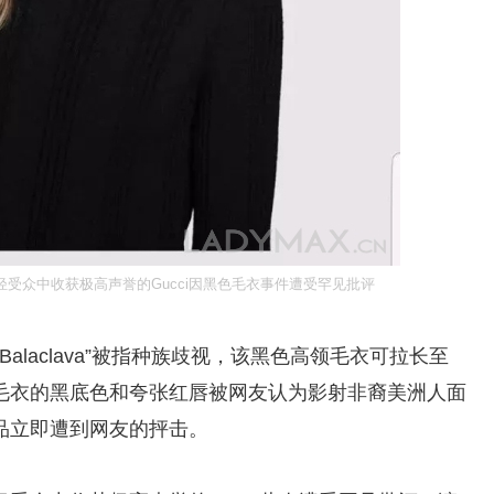
受众中收获极高声誉的Gucci因黑色毛衣事件遭受罕见批评
Balaclava”被指种族歧视，该黑色高领毛衣可拉长至
毛衣的黑底色和夸张红唇被网友认为影射非裔美洲人面
品立即遭到网友的抨击。