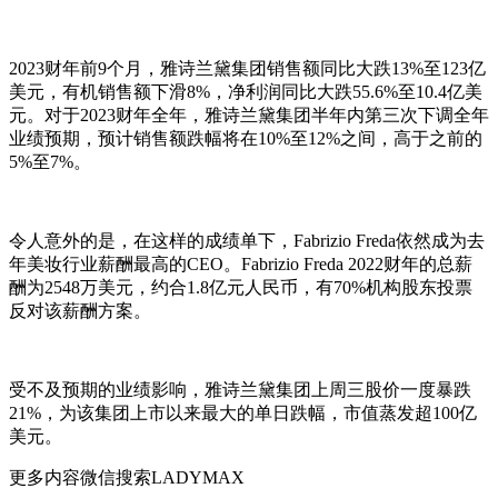
2023财年前9个月，雅诗兰黛集团销售额同比大跌13%至123亿
美元，有机销售额下滑8%，净利润同比大跌55.6%至10.4亿美
元。对于2023财年全年，雅诗兰黛集团半年内第三次下调全年
业绩预期，预计销售额跌幅将在10%至12%之间，高于之前的
5%至7%。
令人意外的是，在这样的成绩单下，Fabrizio Freda依然成为去
年美妆行业薪酬最高的CEO。Fabrizio Freda 2022财年的总薪
酬为2548万美元，约合1.8亿元人民币，有70%机构股东投票
反对该薪酬方案。
受不及预期的业绩影响，雅诗兰黛集团上周三股价一度暴跌
21%，为该集团上市以来最大的单日跌幅，市值蒸发超100亿
美元。
更多内容微信搜索LADYMAX