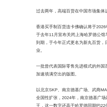
过去两年，高端百货在中国市场集体
香港买手制百货连卡佛确认将于2026年
于去年11月宣布关闭上海哈罗德公
到期，于今年正式更名为新丸百货，
业。
一批曾代表国际零售先进模式的外国
加速填满空出的版图。
以北京SKP、南京德基广场、武商M
全国性扩张，2024年，南京德基广场
王，这一数字还高于哈罗德同期约22