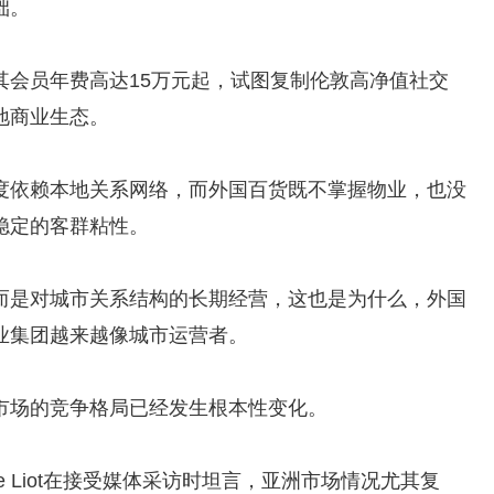
础。
其会员年费高达15万元起，试图复制伦敦高净值社交
地商业生态。
度依赖本地关系网络，而外国百货既不掌握物业，也没
稳定的客群粘性。
而是对城市关系结构的长期经营，这也是为什么，外国
业集团越来越像城市运营者。
市场的竞争格局已经发生根本性变化。
re Liot在接受媒体采访时坦言，亚洲市场情况尤其复