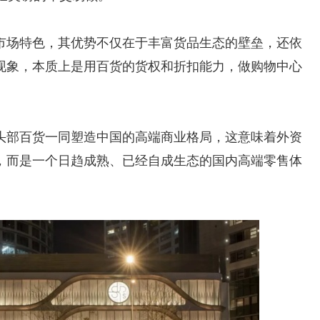
国市场特色，其优势不仅在于丰富货品生态的壁垒，还依
现象，本质上是用百货的货权和折扣能力，做购物中心
头部百货一同塑造中国的高端商业格局，这意味着外资
，而是一个日趋成熟、已经自成生态的国内高端零售体