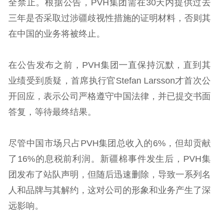
全禁止。根据公告，PVH集团需在30天内提供过去
三年是否采取过涉疆歧视性措施的证明材料，否则其
在中国的业务将被终止。
在公告发布之前，PVH集团一直保持沉默，直到其
业绩受到质疑，首席执行官Stefan Larsson才首次公
开回应，表示公司严格遵守中国法律，并已提交书面
答复，等待最终结果。
尽管中国市场只占PVH集团总收入的6%，但却贡献
了16%的息税前利润。新疆棉事件发生后，PVH集
团发布了站队声明，但随后迅速删除，导致一系列名
人和品牌与其解约，这对公司的形象和业务产生了深
远影响。