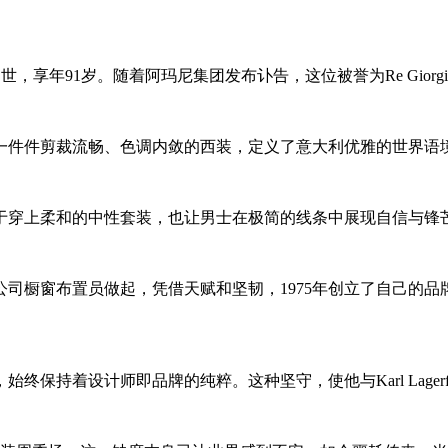
i于米兰逝世，享年91岁。随着阿玛尼集团发布讣告，这位被誉为Re G
一件件剪裁流畅、色调内敛的西装，定义了意大利优雅的世界语
于穿上柔和的中性套装，也让男士在极简的线条中展现自信与锋
司橱窗布置员做起，凭借天赋和坚韧，1975年创立了自己的
设计师即品牌的纯粹。这种坚守，使他与Karl Lagerfeld、Yv