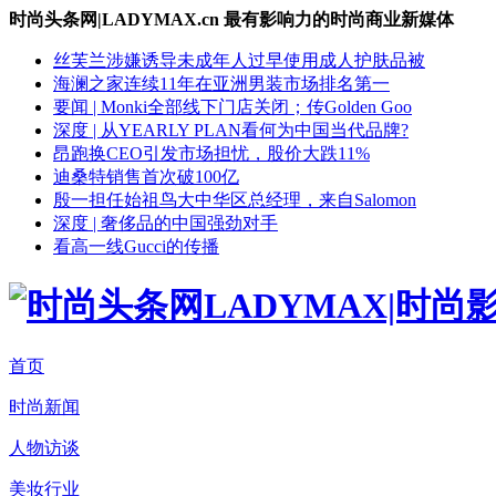
时尚头条网|LADYMAX.cn 最有影响力的时尚商业新媒体
丝芙兰涉嫌诱导未成年人过早使用成人护肤品被
海澜之家连续11年在亚洲男装市场排名第一
要闻 | Monki全部线下门店关闭；传Golden Goo
深度 | 从YEARLY PLAN看何为中国当代品牌?
昂跑换CEO引发市场担忧，股价大跌11%
迪桑特销售首次破100亿
殷一担任始祖鸟大中华区总经理，来自Salomon
深度 | 奢侈品的中国强劲对手
看高一线Gucci的传播
首页
时尚新闻
人物访谈
美妆行业