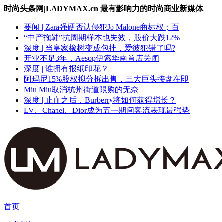
时尚头条网|LADYMAX.cn 最有影响力的时尚商业新媒体
要闻 | Zara强硬否认侵犯Jo Malone商标权；百
“中产拖鞋”抗周期样本也失效，股价大跌12%
深度 | 当皇家橡树变成包挂，爱彼犯错了吗?
开业不足3年，Aesop伊索华南首店关闭
深度 | 谁拥有报纸印花？
阿玛尼15%股权拟分拆出售，三大巨头接盘在即
Miu Miu取消杭州街道限购的无奈
深度 | 止血之后，Burberry将如何获得增长？
LV、Chanel、Dior成为五一期间客流表现最强势
首页