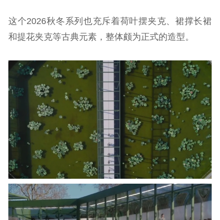
这个2026秋冬系列也充斥着荷叶摆夹克、裙撑长裙
和提花夹克等古典元素，整体颇为正式的造型。