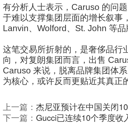
有分析人士表示，Caruso 的
于难以支撑集团层面的增长叙事
Lanvin、Wolford、St. Jo
这笔交易所折射的，是奢侈品行
向，对复朗集团而言，出售 Caru
Caruso 来说，脱离品牌集团
为核心，或许反而更贴近其真正
上一篇：
杰尼亚预计在中国关闭1
下一篇：
Gucci已连续10个季度