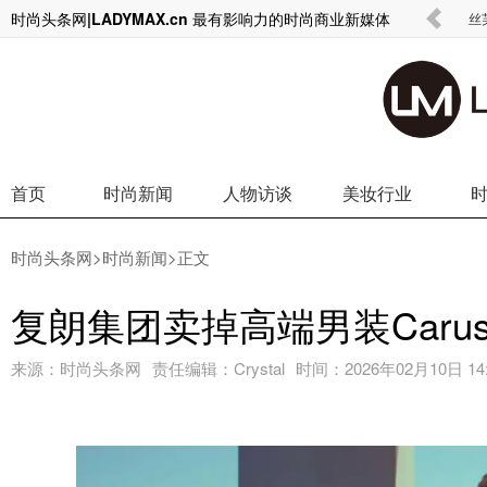
时尚头条网|LADYMAX.cn 最有影响力的时尚商业新媒体
看高一线Gucci的传播
丝
首页
时尚新闻
人物访谈
美妆行业
时尚头条网
>
时尚新闻
>正文
复朗集团卖掉高端男装Caru
来源：
时尚头条网
责任编辑：
Crystal
时间：
2026年02月10日 14